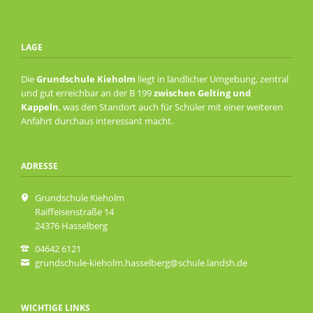
der
GS
Kieholm
LAGE
mit
den
Die
Grundschule Kieholm
liegt in ländlicher Umgebung, zentral
umliegenden
und gut erreichbar an der B 199
zwischen Gelting und
Feuerwehren
Kappeln
, was den Standort auch für Schüler mit einer weiteren
Anfahrt durchaus interessant macht.
ADRESSE
Grundschule Kieholm
Raiffeisenstraße 14
24376 Hasselberg
04642 6121
grundschule-kieholm.hasselberg@schule.landsh.de
WICHTIGE LINKS