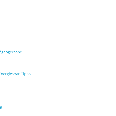
ußgängerzone
nergiespar-Tipps
g