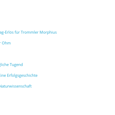
ag-Erlös für Trommler Morphius
er Ohm
gliche Tugend
ine Erfolgsgeschichte
Naturwissenschaft