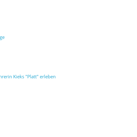
age
erin Kieks "Platt" erleben