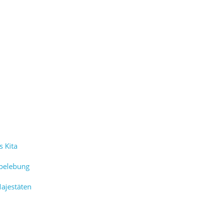
s Kita
rbelebung
ajestäten