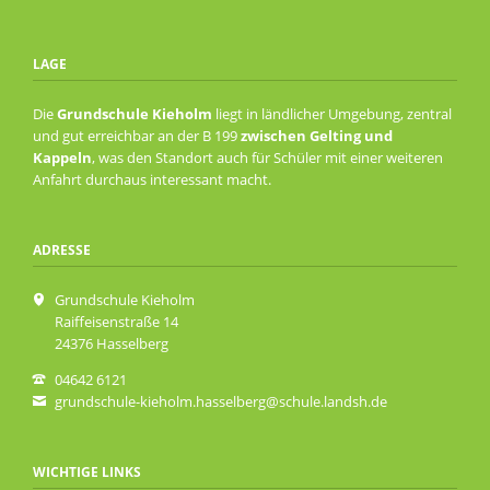
der
GS
Kieholm
LAGE
mit
den
Die
Grundschule Kieholm
liegt in ländlicher Umgebung, zentral
umliegenden
und gut erreichbar an der B 199
zwischen Gelting und
Feuerwehren
Kappeln
, was den Standort auch für Schüler mit einer weiteren
Anfahrt durchaus interessant macht.
ADRESSE
Grundschule Kieholm
Raiffeisenstraße 14
24376 Hasselberg
04642 6121
grundschule-kieholm.hasselberg@schule.landsh.de
WICHTIGE LINKS