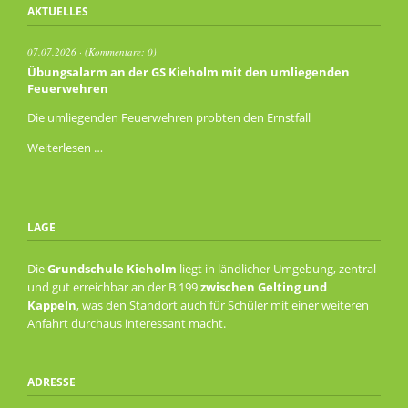
AKTUELLES
07.07.2026
(Kommentare: 0)
Übungsalarm an der GS Kieholm mit den umliegenden
Feuerwehren
Die umliegenden Feuerwehren probten den Ernstfall
Übungsalarm
Weiterlesen …
an
der
GS
Kieholm
LAGE
mit
den
Die
Grundschule Kieholm
liegt in ländlicher Umgebung, zentral
umliegenden
und gut erreichbar an der B 199
zwischen Gelting und
Feuerwehren
Kappeln
, was den Standort auch für Schüler mit einer weiteren
Anfahrt durchaus interessant macht.
ADRESSE